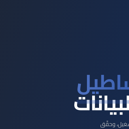
ساطيل
بيانات
حتى 30٪ من تكاليف التشغيل، وحقّق