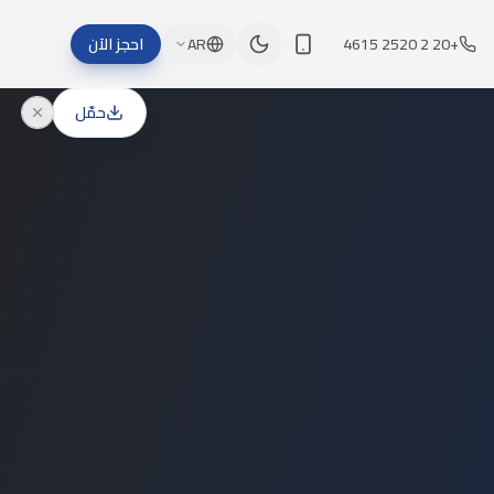
+20 2 2520 4615
AR
احجز الآن
حمّل