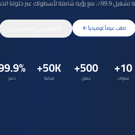
، مع رؤية شاملة لأسطولك عبر حلولنا الذكية.
اطلب عرضاً توضيحياً
تعرّف على قصص النجاح
99.9%
50K+
500+
10+
سنوات
عميل
مركبة
دعم